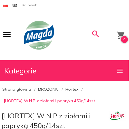
Schowek
0
Kategorie
Strona główna
MROŻONKI
Hortex
[HORTEX] W.N.P z ziołami i papryką 450g/14szt
[HORTEX] W.N.P z ziołami i
papryką 450g/14szt