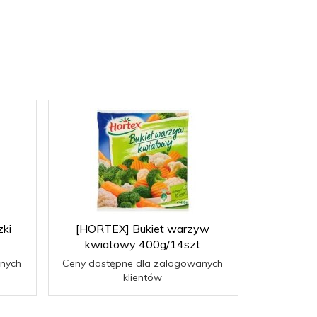
ki
[HORTEX] Bukiet warzyw
[HORTEX] 
kwiatowy 400g/14szt
nych
Ceny dostępne dla zalogowanych
Ceny dost
klientów