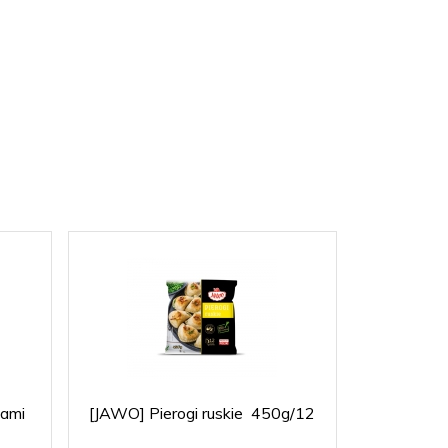
kami
[JAWO] Pierogi ruskie 450g/12
[JAWO] Pi