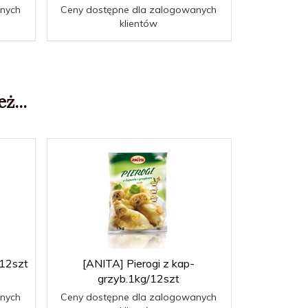
nych
Ceny dostępne dla zalogowanych
Ceny dost
klientów
ż...
/12szt
[ANITA] Pierogi z kap-
grzyb.1kg/12szt
nych
Ceny dostępne dla zalogowanych