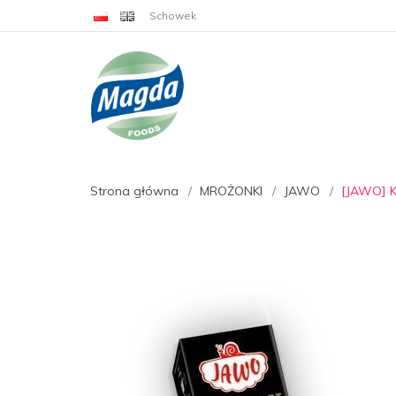
Schowek
Strona główna
MROŻONKI
JAWO
[JAWO] K