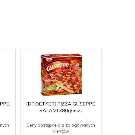
EPPE
[DR.OETKER] PIZZA GUSEPPE
[DR.OETKE
SALAMI 380g/5szt
SZYNK
nych
Ceny dostępne dla zalogowanych
Ceny dost
klientów