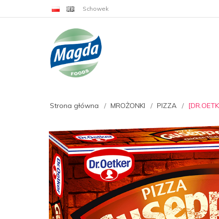
Schowek
Strona główna
MROŻONKI
PIZZA
[DR.OETK