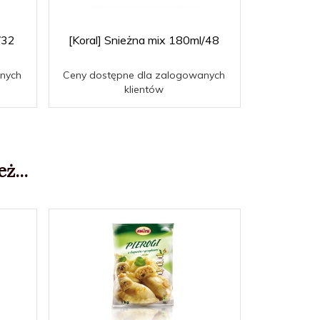
/32
[Koral] Snieżna mix 180ml/48
[KORAL] 
nych
Ceny dostępne dla zalogowanych
Ceny dost
klientów
ż...