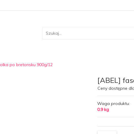
solka po bretonsku 900g/12
[ABEL] fas
Ceny dostępne dl
Waga produktu:
0.9
kg