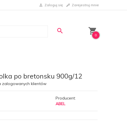
Zaloguj się
Zarejestruj mnie
0
olka po bretonsku 900g/12
a zalogowanych klientów
Producent:
ABEL