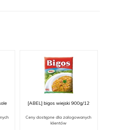
sole
[ABEL] bigos wiejski 900g/12
[ABEL] 
nych
Ceny dostępne dla zalogowanych
Ceny dost
klientów