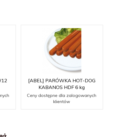
g/12
[ABEL] PARÓWKA HOT-DOG
[ABEL] f
KABANOS HDF 6 kg
nych
Ceny dostępne dla zalogowanych
Ceny dost
klientów
ż...