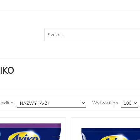
IKO
sort
pop
według:
Wyświetl po