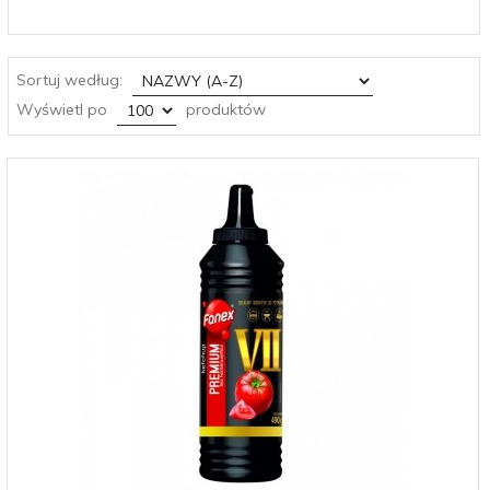
sort
Sortuj według:
pop
Wyświetl po
produktów